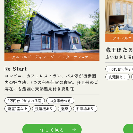
アルベルゴ
蔵王ほた
アルベルゴ・ディフーゾ・インターナショナル
広いお庭と温
Re Start
3万円台で泊ま
コンビニ、カフェレストラン、バス停が徒歩圏
洗濯機あり
内の好立地。3つの完全個室の寝室。多世帯のご
滞在にも最適な天然温泉付き貸別荘
3万円台で泊まれる宿
お食事券つき
寝室3室以上
洗濯機あり
温泉
駐車場あり
詳しく見る