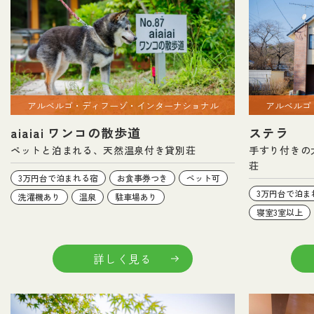
アルベルゴ
アルベルゴ・ディフーゾ・インターナショナル
ステラ
aiaiai ワンコの散歩道
手すり付きの
ペットと泊まれる、天然温泉付き貸別荘
荘
3万円台で泊まれる宿
お食事券つき
ペット可
3万円台で泊ま
洗濯機あり
温泉
駐車場あり
寝室3室以上
詳しく見る