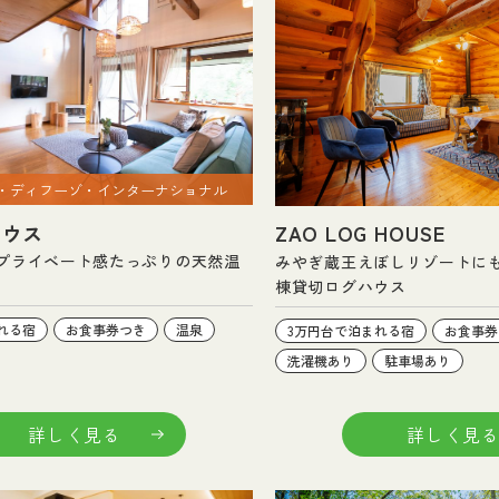
・ディフーゾ・インターナショナル
ハウス
ZAO LOG HOUSE
プライベート感たっぷりの天然温
みやぎ蔵王えぼしリゾートに
棟貸切ログハウス
れる宿
お食事券つき
温泉
3万円台で泊まれる宿
お食事券
洗濯機あり
駐車場あり
詳しく見る
詳しく見