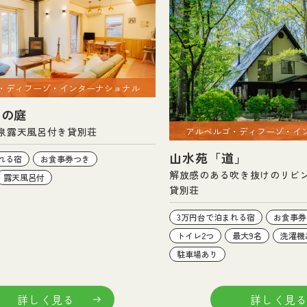
・ディフーゾ・インターナショナル
るの庭
アルベルゴ・ディフーゾ・イ
泉露天風呂付き貸別荘
山水苑「道」
れる宿
お食事券つき
解放感のある吹き抜けのリビ
露天風呂付
貸別荘
3万円台で泊まれる宿
お食事券
トイレ2つ
最大9名
洗濯機
駐車場あり
詳しく見る
詳しく見