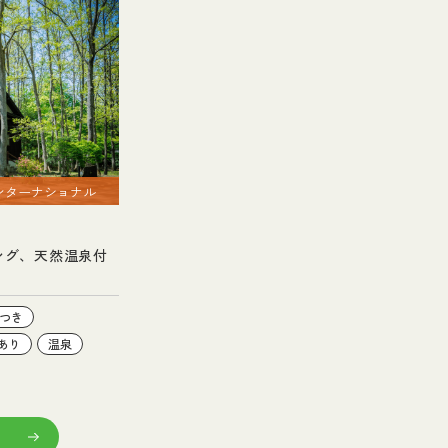
ンターナショナル
ング、天然温泉付
つき
あり
温泉
る