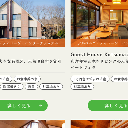
・ディフーゾ・インターナショナル
アルベルゴ・ディフーゾ・イ
Guest House Kotsumaz
大きな石風呂、天然温泉付き貸別
和洋寝室と寛ぎリビングの天
ベートヴィラ
れる宿
お食事券つき
3万円台で泊まれる宿
お食事券
洗濯機あり
温泉
駐車場あり
駐車場あり
詳しく見る
詳しく見