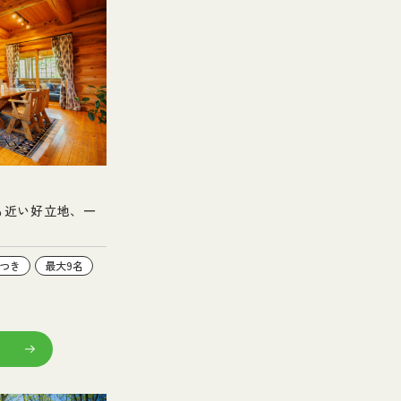
も近い好立地、一
つき
最大9名
る