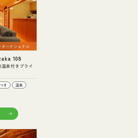
ンターナショナル
aka 108
然温泉付きプライ
つき
温泉
る