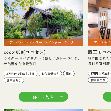
アルベルゴ
アルベルゴ・ディフーゾ・インターナショナル
蔵王モコ
coco1000(ココセン)
緑に囲まれた
ライダー サイクリストに嬉しいガレージ付き、
泉付き貸別荘
天然温泉付き貸別荘
3万円台で泊ま
3万円台で泊まれる宿
お食事券つき
温泉
駐車場あり
駐車場あり
詳しく見る