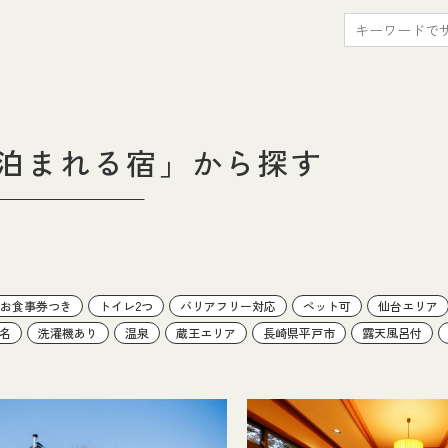
検
索
で泊まれる宿」
から探す
お食事券つき
トイレ2つ
バリアフリー対応
ペット可
仙台エリア
9名
洗濯機あり
温泉
蔵王エリア
長崎県平戸市
露天風呂付