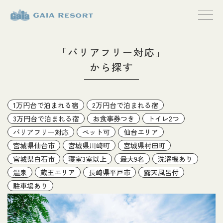
【公式】ガイ
アリゾート
「バリアフリー対応」
から探す
1万円台で泊まれる宿
2万円台で泊まれる宿
3万円台で泊まれる宿
お食事券つき
トイレ2つ
バリアフリー対応
ペット可
仙台エリア
宮城県仙台市
宮城県川崎町
宮城県村田町
宮城県白石市
寝室3室以上
最大9名
洗濯機あり
温泉
蔵王エリア
長崎県平戸市
露天風呂付
駐車場あり