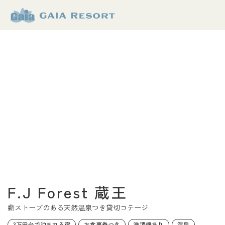
【公式】ガイ
アリゾート
F.J Forest 蔵王
薪ストーブのある天然温泉つき貸切コテージ
3万円台で泊まれる宿
お食事券つき
洗濯機あり
温泉