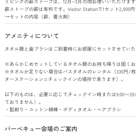
リビングの薪ストーブは、12月~3月の間お使いいただけま
薪ストーブの薪は有料です。Visitor Stationで1セット
→セットの内容（薪、着火剤）
アメニティについて
タオル類と歯ブラシはご到着時にお部屋にセットさせていた
※あらかじめセットしているタオル類のお持ち帰りは固く
※タオルが足りない場合はバスタオルのレンタル（330円/枚）
ターステーション=チェックインの場所で承ります）。
以下のものは、必要に応じてチェックイン時または9:00〜2
ておりません）。
・髭剃り・コットン綿棒・ボディタオル・ヘアブラシ
バーベキュー会場のご案内