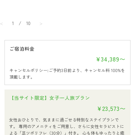
<
1
/
10
>
ご宿泊料金
¥34,389〜
キャンセルポリシー:ご予約3日前より、キャンセル料 100%を
頂戴します。
【当サイト限定】女子一人旅プラン
¥23,573〜
女性おひとりで、気ままに過ごせる特別なステイプランで
す。 専用のアメニティをご用意し、さらに女性セラピストに
よる「足ツボリフレ（30分）」付き。 心も体もゆったりと癒