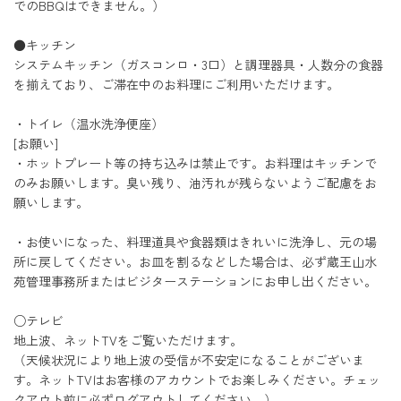
でのBBQはできません。）
●キッチン
システムキッチン（ガスコンロ・3口）と調理器具・人数分の食器
を揃えており、ご滞在中のお料理にご利用いただけます。
・トイレ（温水洗浄便座）
[お願い]
・ホットプレート等の持ち込みは禁止です。お料理はキッチンで
のみお願いします。臭い残り、油汚れが残らないようご配慮をお
願いします。
・お使いになった、料理道具や食器類はきれいに洗浄し、元の場
所に戻してください。お皿を割るなどした場合は、必ず蔵王山水
苑管理事務所またはビジターステーションにお申し出ください。
○テレビ
地上波、ネットTVをご覧いただけます。
（天候状況により地上波の受信が不安定になることがございま
す。ネットTVはお客様のアカウントでお楽しみください。チェッ
クアウト前に必ずログアウトしてください。）