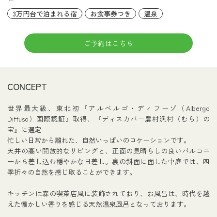
3万円台で泊まれる宿
お食事券つき
温泉
ご予約はこちら
CONCEPT
世界最大級、東北初『アルベルゴ・ディフーゾ（Albergo
Diffuso）国際認証』取得、『ディスカバー農村漁村（むら）の
宝』に選定
忙しい日常から離れた、自然いっぱいのロケーションです。
天井の高い開放的なリビングと、正面の見晴らしの良いバルコニ
ーから差し込む穏やかな日差し。裏の斜面に面した中庭では、四
季折々の自然を感じ取ることができます。
キッチンは森の喫茶店風に装飾されており、お風呂は、時代を越
えた懐かしい香りを感じる天然温泉風呂となっております。