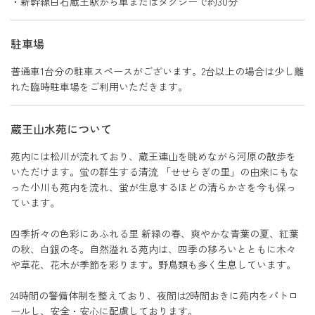
・新幹線白石蔵王駅から車またはタクシーで約30分
駐車場
普通車1台分の駐車スペースがございます。2台以上の場合は少し離
れた臨時駐車場をご利用いただきます。
蔵王山水苑について
苑内には松川が流れており、蔵王連山を眺めながら河原の散歩を
いただけます。蛍の群生する清流 「せせらぎの里」の由来にもな
った小川も苑内を流れ、蛍が生息するほどの清らかさを今も保っ
ています。
四季折々の色彩にあふれる里 新緑の春、爽やかな青葉の夏、紅葉
の秋、白銀の冬。自然溢れる苑内は、四季の移ろいとともに木々
や草花、花木が季節を彩ります。野鳥類も多く生息しています。
24時間の警備体制を整えており、夜間は2時間おきに苑内をパトロ
ールし、安全・安心に配慮しております。