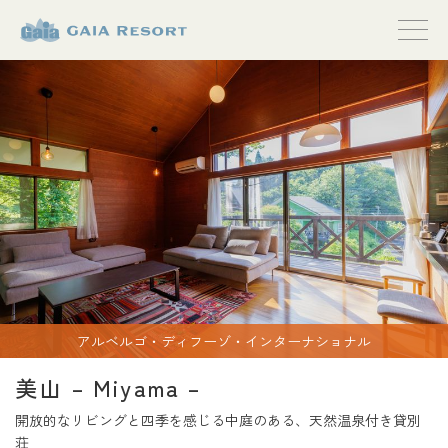
【公式】ガイ
アリゾート
アルベルゴ・ディフーゾ・インターナショナル
美山 – Miyama –
開放的なリビングと四季を感じる中庭のある、天然温泉付き貸別
荘